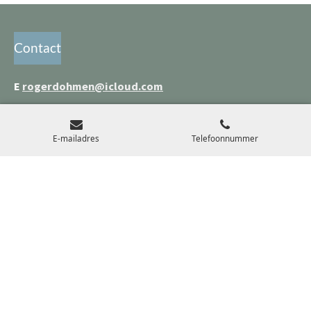
Contact
E
rogerdohmen@icloud.com
T
(+31) 0654910604
E-mailadres
Telefoonnummer
Copyright en Rechten
* Foto's, Copyright en rechten.
Onder de algemene voorwaarden van de NVJ/NVF. De
Nederlandse vereniging van Journalisten NVJ
Lidmaatschapnummer: 129934. Meer info...
Klik Hier.
© 2021 - 2026 Roger Dohmen Fotografie